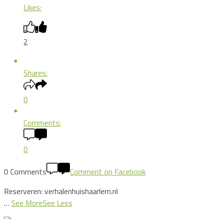
Likes:
2
Shares:
0
Comments:
0
0 Comments
Comment on Facebook
Reserveren: verhalenhuishaarlem.nl
…
See More
See Less