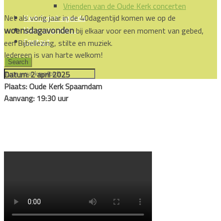
Vrienden van de Oude Kerk concerten
Net als vorig jaar in de 40dagentijd komen we op de
Kerkdienst agenda
woensdagavonden
Uw vraag over…
bij elkaar vo
or een moment van gebed,
Contact
een Bijbellezing, stilte en muziek.
Iedereen is van harte welkom!
Datum: 2 april 2025
Plaats: Oude Kerk Spaarndam
Aanvang: 19:30 uur