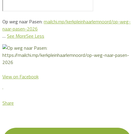
Op weg naar Pasen:
mailchi.mp/kerkpleinhaarlemnoord/op-weg-
naar-pasen-2026
…
See More
See Less
View on Facebook
·
Share